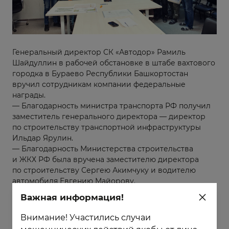
Генеральный директор СК «Автодор» Рамиль
Шайдуллин в рабочей обстановке в штабе вахтового
городка в Бураево Республики Башкортостан
вручил сотрудникам компании федеральные
награды.
— Благодарность министра транспорта РФ получил
заместитель генерального директора — директор
по строительству транспортной инфраструктуры
Ильдар Ярулин.
— Благодарность Министерства строительства
и ЖКХ РФ была вручена заместителю директора
по строительству Сергею Акимчуку и водителю
автомобиля Евгению Майорову.
— Благодарности Министерства транспорта
Важная информация!
РФ удостоился машинист бульдозера Алексей
Нагуськиин.
Внимание! Участились случаи
— Благодарность председателя правления