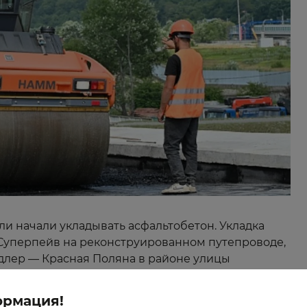
ли начали укладывать асфальтобетон. Укладка
Суперпейв на реконструированном путепроводе,
Адлер — Красная Поляна в районе улицы
ужению надземной части разворотной петли над
язки с восточной стороны обхода Адлера. Здесь
ормация!