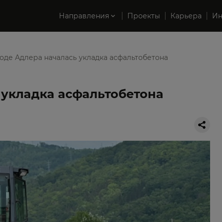
Направления
Проекты
Карьера
Ин
оде Адлера началась укладка асфальтобетона
 укладка асфальтобетона