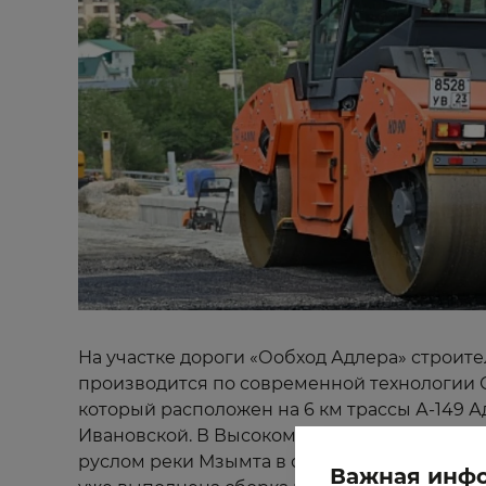
На участке дороги «Ообход Адлера» строите
производится по современной технологии 
который расположен на 6 км трассы А-149 
Ивановской. В Высоком приступили к соор
руслом реки Мзымта в составе будущей разв
Важная инф