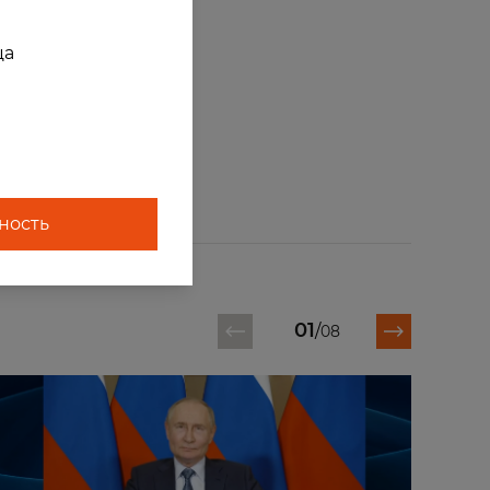
ца
ность
01
/
08