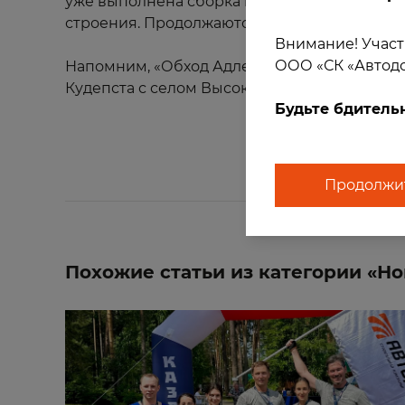
уже выполнена сборка мостовых конструкц
строения. Продолжаются работы и на других
Внимание! Участ
ООО «СК «Автодо
Напомним, «Обход Адлера» станет частью тр
Кудепста с селом Высокое.
Будьте бдитель
Продолжит
Похожие статьи из категории «Но