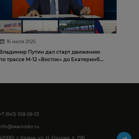
16 июля 2025
2
Владимир Путин дал старт движению
Мост
по трассе М-12 «Восток» до Екатеринб…
иску
+7 (843) 558-58-03
info@skavtodor.ru
420061, г. Казань, ул. Н. Ершова, д. 29б