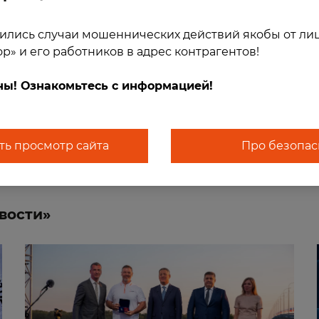
ий для бетонирования первого пролетного
 участках.
ились случаи мошеннических действий якобы от ли
р» и его работников в адрес контрагентов!
ассы от М-4 «Дон» до Сочи и соединит поселок
ны! Ознакомьтесь с информацией!
ь просмотр сайта
Про безопас
вости»