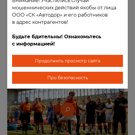
Внимание! Участились случаи
и ждем покорения новых вершин!
мошеннических действий якобы от лица
ООО «СК «Автодор» и его работников
К слову, на турнир в Москву команда
в адрес контрагентов!
ООО «СК „Автодор“» поехала по скоростной
автомобильной дороге М-12 «Восток»,
Будьте бдительны! Ознакомьтесь
в строительстве которой принимает участие.
По пути в столицу наши спортсмены и болельщики
с информацией!
делали остановки в комфортабельных
многофункциональных зонах и смогли на себе
Продолжить просмотр сайта
ощутить качество и безопасность дороги.
Про безопасность
ФОТО