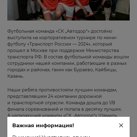
Футбольная команда «СК „Автодор“» достойно
выступила на корпоративном турнире по мини-
футболу «Транспорт России — 2024», который
прошел в Москве при поддержке Министерства
транспорта РФ. В состав футбольной команды вошли
сотрудники нашей компании, работающие в разных
городах и районах, таких как Бураево, Кайбицы,
Казань.
Наши ребята противостояли лучшим командам,
представлявшим 24 компании дорожной
и транспортной отрасли. Команда дошла до 1/8
финала соревнований и попала в десятку лучших.
А нападающий команды «СК „Автодор“» Шамиль
Галяув стал ЛУЧШИМ ПЕНАЛЬТИСТОМ турнира!
Важная информация!
Кроме того, в конкурсе фанатов победу одержали
наши болельщики! Поздравляем наших коллег